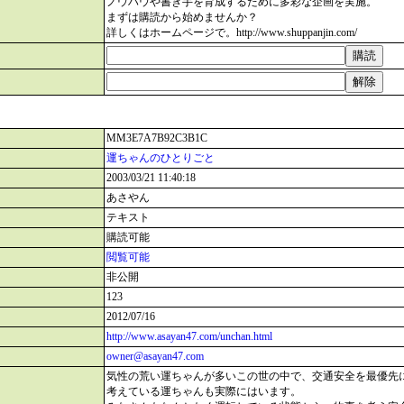
ノウハウや書き手を育成するために多彩な企画を実施。
まずは購読から始めませんか？
詳しくはホームページで。http://www.shuppanjin.com/
MM3E7A7B92C3B1C
運ちゃんのひとりごと
2003/03/21 11:40:18
あさやん
テキスト
購読可能
閲覧可能
非公開
123
2012/07/16
http://www.asayan47.com/unchan.html
owner@asayan47.com
気性の荒い運ちゃんが多いこの世の中で、交通安全を最優先
考えている運ちゃんも実際にはいます。