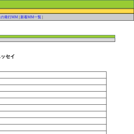
近の発行MM
|
新着MM一覧
|
エッセイ