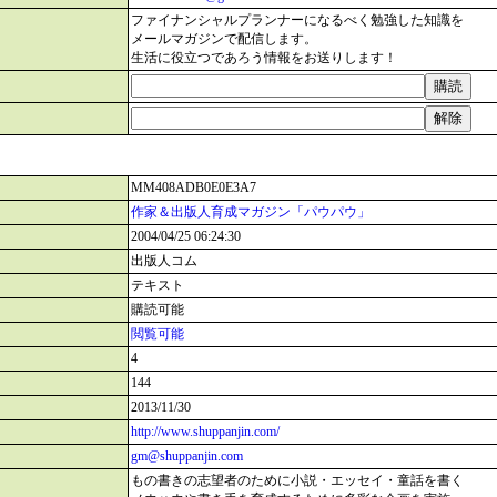
ファイナンシャルプランナーになるべく勉強した知識を
メールマガジンで配信します。
生活に役立つであろう情報をお送りします！
MM408ADB0E0E3A7
作家＆出版人育成マガジン「パウパウ」
2004/04/25 06:24:30
出版人コム
テキスト
購読可能
閲覧可能
4
144
2013/11/30
http://www.shuppanjin.com/
gm@shuppanjin.com
もの書きの志望者のために小説・エッセイ・童話を書く