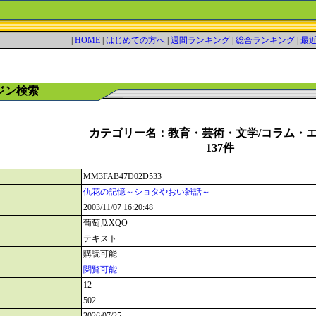
|
HOME
|
はじめての方へ
|
週間ランキング
|
総合ランキング
|
最
ジン検索
カテゴリー名：教育・芸術・文学/コラム・
137件
MM3FAB47D02D533
仇花の記憶～ショタやおい雑話～
2003/11/07 16:20:48
葡萄瓜XQO
テキスト
購読可能
閲覧可能
12
502