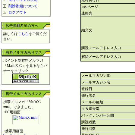
最終発行日
削除依頼について
webページ
ログアウト
連絡先
広告掲載希望の方へ
紹介文
詳しくは
こちら
をご覧くだ
さい。
購読メールアドレス入力
有料メルマガありマス
解除メールアドレス入力
ポイント制有料メルマガ
「MailuX-G」を見るならバ
ナーをクリック
メールマガジンID
メールマガジン名
登録日
携帯メルマガありマス
発行者名
携帯メルマガ「MailuX-
メールの種類
mini」できました。
１８歳未満
↓PC用画面
バックナンバー公開
購読者数
発行回数
↓携帯用画面