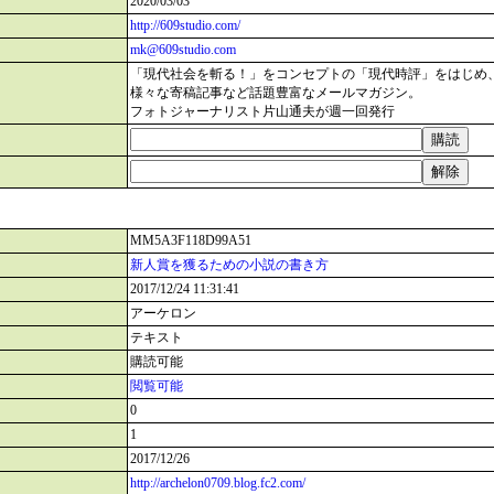
2020/03/03
http://609studio.com/
mk@609studio.com
「現代社会を斬る！」をコンセプトの「現代時評」をはじめ
様々な寄稿記事など話題豊富なメールマガジン。
フォトジャーナリスト片山通夫が週一回発行
MM5A3F118D99A51
新人賞を獲るための小説の書き方
2017/12/24 11:31:41
アーケロン
テキスト
購読可能
閲覧可能
0
1
2017/12/26
http://archelon0709.blog.fc2.com/