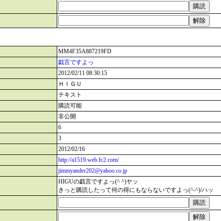
MM4F35A887219FD
戯言ですよっ
2012/02/11 08:30:15
ＨＩＧＵ
テキスト
購読可能
非公開
6
3
2012/02/16
http://a1519.web.fc2.com/
jimmyander202@yahoo.co.jp
HIGUの戯言ですよっ(^ ^)ヤッ
きっと購読したって何の得にもならないですよっ(^-^)/ハッ