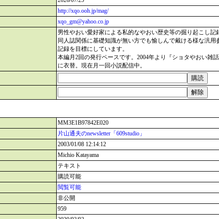
2026/07/25
http://xqo.ooh.jp/mag/
xqo_gm@yahoo.co.jp
男性やおい愛好家による私的なやおい歴史等の掘り起こし記
同人誌関係に基礎知識が無い方でも愉しんで戴ける様な汎用
記録を目標にしています。
本編月2回の発行ペースです。2004年より『ショタやおい雑
に衣替。現在月一回小説配信中。
MM3E1B97842E020
片山通夫のnewsletter「609studio」
2003/01/08 12:14:12
Michio Katayama
テキスト
購読可能
閲覧可能
非公開
959