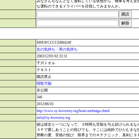
みなさんもなんとなく運転している状態から、物事を考え安
な運転のできるドライバーを目指してみませんか。
MM3FCCCCEB8424F
女の気持ち・男の気持ち
2003/12/03 02:33:31
千川トオル
テキスト
購読禁止
閲覧可能
非公開
346
2012/06/10
http://www.xy-lovestory.org/heart-melmaga.shtml
info@xy-lovestory.org
彼は彼女と一つになって、３時間も官能を与え続けられるな
３Ｐで愛しあうことの悦びでも、そこには純粋でひたむきな
禁断の愛、背徳の悦び、限界までのＨテクニック、真剣にＳ