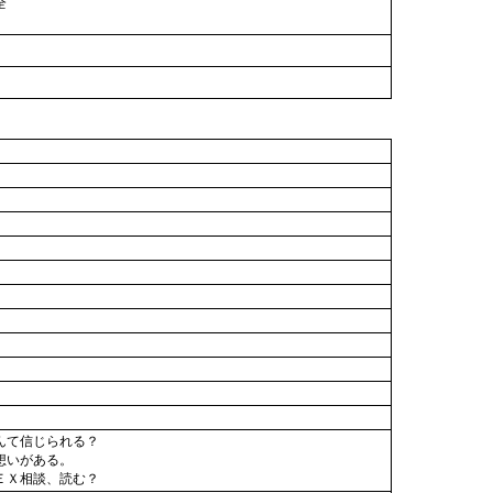
全
んて信じられる？
想いがある。
ＥＸ相談、読む？