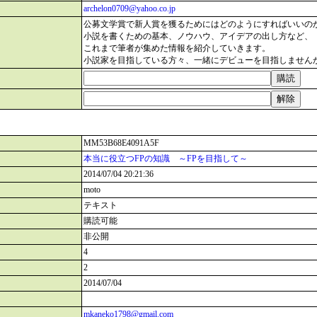
archelon0709@yahoo.co.jp
公募文学賞で新人賞を獲るためにはどのようにすればいいの
小説を書くための基本、ノウハウ、アイデアの出し方など、
これまで筆者が集めた情報を紹介していきます。
小説家を目指している方々、一緒にデビューを目指しません
MM53B68E4091A5F
本当に役立つFPの知識 ～FPを目指して～
2014/07/04 20:21:36
moto
テキスト
購読可能
非公開
4
2
2014/07/04
mkaneko1798@gmail.com