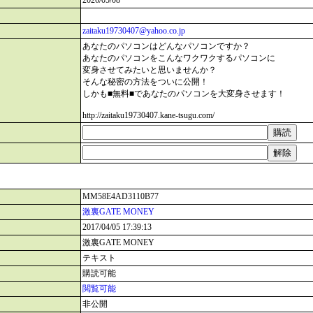
2026/05/08
zaitaku19730407@yahoo.co.jp
あなたのパソコンはどんなパソコンですか？
あなたのパソコンをこんなワクワクするパソコンに
変身させてみたいと思いませんか？
そんな秘密の方法をついに公開！
しかも■無料■であなたのパソコンを大変身させます！
http://zaitaku19730407.kane-tsugu.com/
MM58E4AD3110B77
激裏GATE MONEY
2017/04/05 17:39:13
激裏GATE MONEY
テキスト
購読可能
閲覧可能
非公開