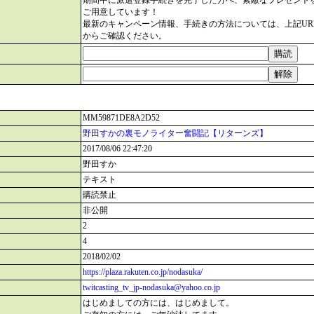
期間中に派遣登録手続きを完了した方へ、素敵なプレゼント
ご用意しています！
最新のキャンペーン情報、手続きの方法については、上記UR
からご確認ください。
MM59871DE8A2D52
野田すかの裏モノライター奮闘記【リターンズ】
2017/08/06 22:47:20
野田すか
テキスト
購読禁止
非公開
2
4
2018/02/02
https://plaza.rakuten.co.jp/nodasuka/
twitcasting_tv_jp-nodasuka@yahoo.co.jp
はじめましての方には、はじめまして。