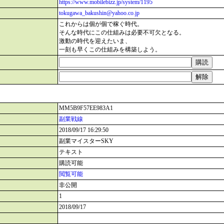
https://www.mobilebizz.jp/system/1195
tokugawa_bakushin@yahoo.co.jp
これからは個が個で稼ぐ時代。
そんな時代にこの仕組みは必要不可欠となる。
激動の時代を迎えたいま、
一刻も早くこの仕組みを構築しよう。
MM5B9F57EE983A1
副業戦線
2018/09/17 16:29:50
副業マイスターSKY
テキスト
購読可能
閲覧可能
非公開
1
2018/09/17