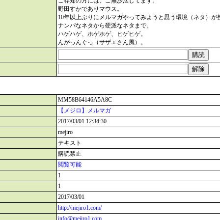
ご存知の方には、ご無沙汰してます。
野田すかでありマウス。
10年以上ぶりにメルマガやってみようと思う環境（ネタ）が
ナンパなネタから硬派なネタまで。
ハゲハゲ、ホゲホゲ、ヒゲヒゲ。
んがっんぐっ（サザエさん風）。
MM58B64146A5A8C
【メジロ】メルマガ
2017/03/01 12:34:30
mejiro
テキスト
購読禁止
閲覧可能
1
1
2017/03/01
http://mejiro1.com/
info@mejiro1.com