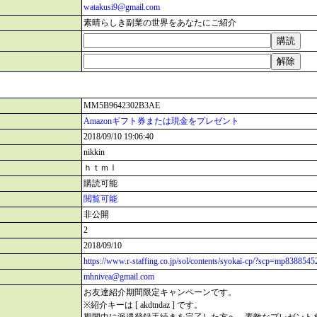
watakusi9@gmail.com
素晴らしき副業の世界をあなたにご紹介
MM5B9642302B3AE
Amazonギフト券または現金をプレゼント
2018/09/10 19:06:40
nikkin
ｈｔｍｌ
購読可能
閲覧可能
非公開
2
2018/09/10
https://www.r-staffing.co.jp/sol/contents/syokai-cp/?scp=mp8
mhnivea@gmail.com
お友達紹介期間限定キャンペーンです。
※紹介キーは [ akdtndaz ] です。