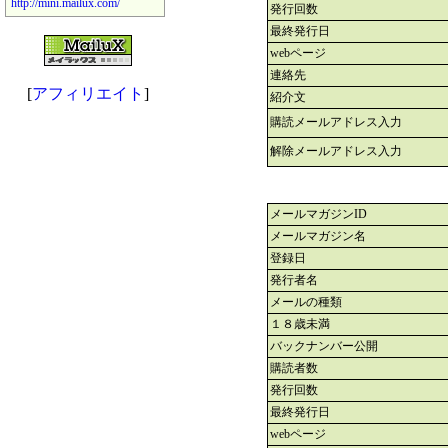
http://mini.mailux.com/
発行回数
最終発行日
webページ
連絡先
[
アフィリエイト
]
紹介文
購読メールアドレス入力
解除メールアドレス入力
メールマガジンID
メールマガジン名
登録日
発行者名
メールの種類
１８歳未満
バックナンバー公開
購読者数
発行回数
最終発行日
webページ