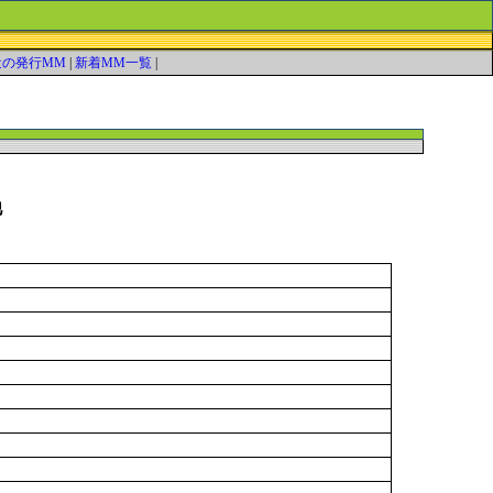
近の発行MM
|
新着MM一覧
|
他