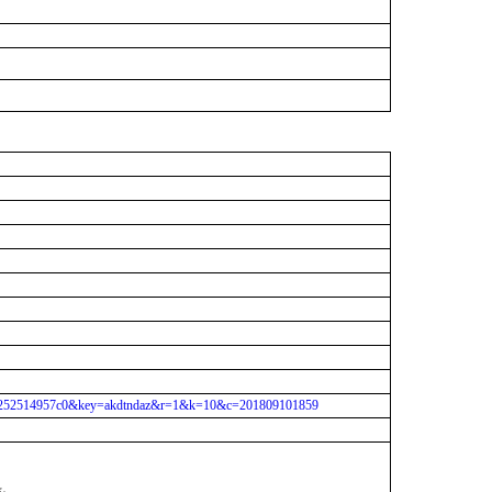
388545252514957c0&key=akdtndaz&r=1&k=10&c=201809101859