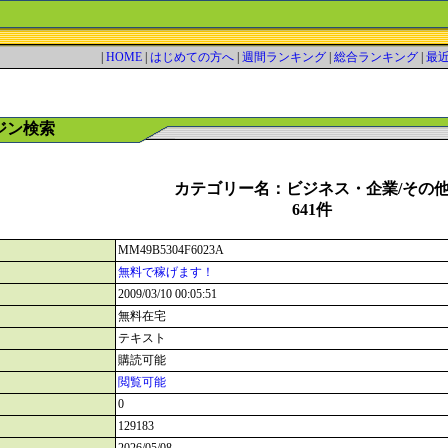
|
HOME
|
はじめての方へ
|
週間ランキング
|
総合ランキング
|
最
ジン検索
カテゴリー名：ビジネス・企業/その
641件
MM49B5304F6023A
無料で稼げます！
2009/03/10 00:05:51
無料在宅
テキスト
購読可能
閲覧可能
0
129183