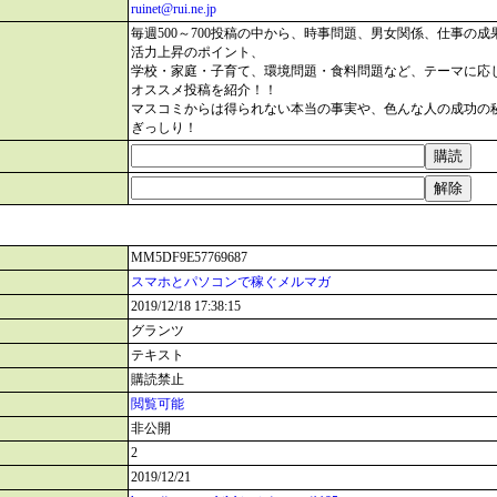
ruinet@rui.ne.jp
毎週500～700投稿の中から、時事問題、男女関係、仕事の成
活力上昇のポイント、
学校・家庭・子育て、環境問題・食料問題など、テーマに応
オススメ投稿を紹介！！
マスコミからは得られない本当の事実や、色んな人の成功の
ぎっしり！
MM5DF9E57769687
スマホとパソコンで稼ぐメルマガ
2019/12/18 17:38:15
グランツ
テキスト
購読禁止
閲覧可能
非公開
2
2019/12/21