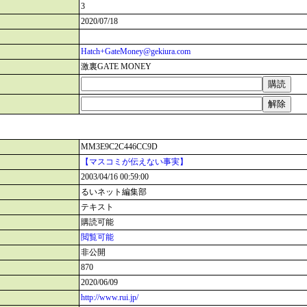
3
2020/07/18
Hatch+GateMoney@gekiura.com
激裏GATE MONEY
MM3E9C2C446CC9D
【マスコミが伝えない事実】
2003/04/16 00:59:00
るいネット編集部
テキスト
購読可能
閲覧可能
非公開
870
2020/06/09
http://www.rui.jp/