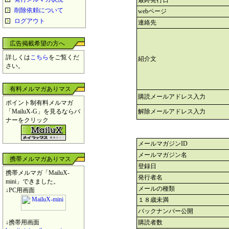
最終発行日
削除依頼について
webページ
ログアウト
連絡先
広告掲載希望の方へ
詳しくは
こちら
をご覧くだ
紹介文
さい。
有料メルマガありマス
購読メールアドレス入力
ポイント制有料メルマガ
「MailuX-G」を見るならバ
解除メールアドレス入力
ナーをクリック
メールマガジンID
メールマガジン名
携帯メルマガありマス
登録日
携帯メルマガ「MailuX-
発行者名
mini」できました。
メールの種類
↓PC用画面
１８歳未満
バックナンバー公開
↓携帯用画面
購読者数