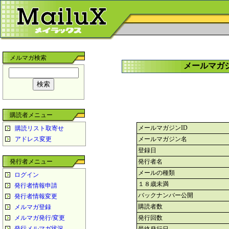
メルマガ検索
メールマガ
購読者メニュー
メールマガジンID
購読リスト取寄せ
アドレス変更
メールマガジン名
登録日
発行者メニュー
発行者名
メールの種類
ログイン
１８歳未満
発行者情報申請
バックナンバー公開
発行者情報変更
購読者数
メルマガ登録
メルマガ発行/変更
発行回数
発行メルマガ状況