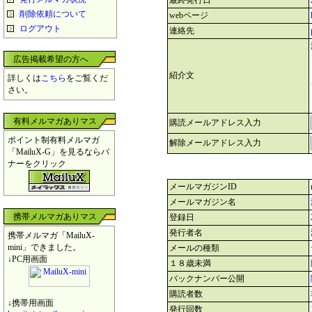
最終発行日
削除依頼について
webページ
ログアウト
連絡先
広告掲載希望の方へ
紹介文
詳しくは
こちら
をご覧くだ
さい。
有料メルマガありマス
購読メールアドレス入力
ポイント制有料メルマガ
解除メールアドレス入力
「MailuX-G」を見るならバ
ナーをクリック
メールマガジンID
メールマガジン名
携帯メルマガありマス
登録日
発行者名
携帯メルマガ「MailuX-
mini」できました。
メールの種類
↓PC用画面
１８歳未満
バックナンバー公開
購読者数
↓携帯用画面
発行回数