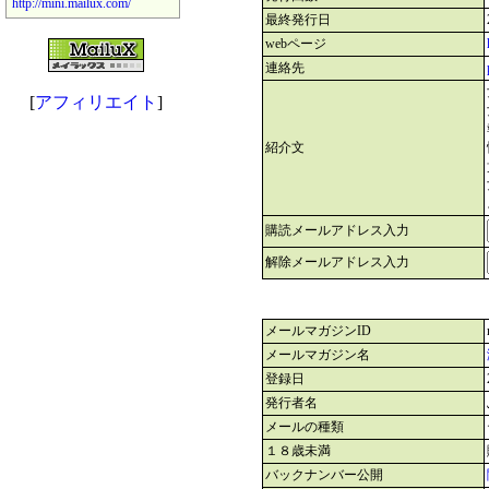
http://mini.mailux.com/
最終発行日
webページ
連絡先
[
アフィリエイト
]
紹介文
購読メールアドレス入力
解除メールアドレス入力
メールマガジンID
メールマガジン名
登録日
発行者名
メールの種類
１８歳未満
バックナンバー公開