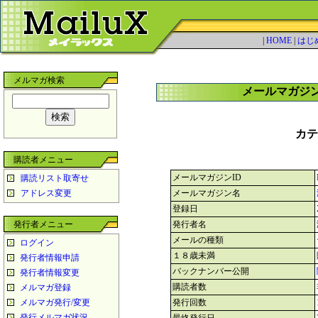
|
HOME
|
はじ
メルマガ検索
メールマガジ
カテ
購読者メニュー
メールマガジンID
購読リスト取寄せ
アドレス変更
メールマガジン名
登録日
発行者メニュー
発行者名
メールの種類
ログイン
１８歳未満
発行者情報申請
バックナンバー公開
発行者情報変更
購読者数
メルマガ登録
メルマガ発行/変更
発行回数
発行メルマガ状況